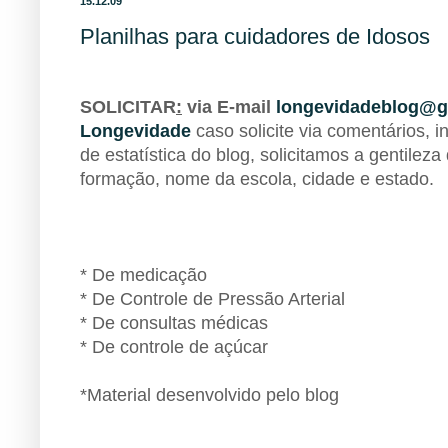
15.12.09
Planilhas para cuidadores de Idosos
BIBLIOTECA
SOLICITAR
:
via E-mail
longevidadeblog@g
Longevidade
caso solicite via comentários, i
de estatística do blog, solicitamos a gentileza
formação, nome da escola, cidade e estado.
BIBLIOTECA
BIBLIOTECA
BIBLIOTECA
BIBLIOTECA
* De medicação
* De Controle de Pressão Arterial
* De consultas médicas
* De controle de açúcar
*Material desenvolvido pelo blog
SOLICITAR