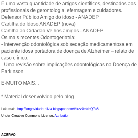
E uma vasta quantidade de artigos científicos, destinados aos
profissionais de gerontologia, efermagem e cuidadores.
Defensor Público Amigo do idoso - ANADEP
Cartilha do Idoso ANADEP (nova)
Cartilha ao Cidadão Velhos amigos - ANADEP
Os mais recentes Odontogeriatria:
- Intervenção odontológica sob sedação medicamentosa em
paciente idosa portadora de doença de Alzheimer – relato de
caso clínico.
- Uma revisão sobre implicações odontológicas na Doença de
Parkinson
E-MUITO MAIS...
* Material desenvolvido pelo blog.
Leia mais:
http://longevidade-silvia.blogspot.com/#ixzz0mkbQ7a8L
Under Creative Commons License:
Attribution
ACERVO